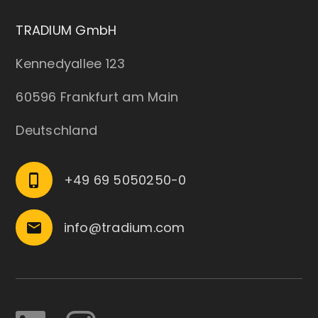
TRADIUM GmbH
Kennedyallee 123
60596 Frankfurt am Main
Deutschland
+49 69 5050250-0
phone_iphone
info@tradium.com
email