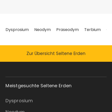
Dysprosium
Neodym
Praseodym
Terbium
Ce
Zur Übersicht Seltene Erden
Meistgesuchte Seltene Erden
Dysprosium
Neodym