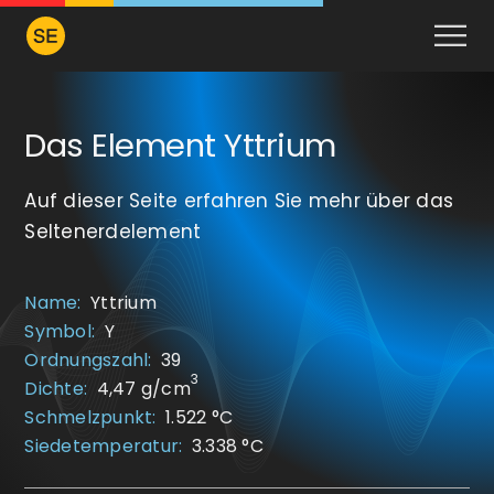
Das Element Yttrium
Auf dieser Seite erfahren Sie mehr über das
Seltenerdelement
Name:
Yttrium
Symbol:
Y
Ordnungszahl:
39
3
Dichte:
4,47 g/cm
Schmelzpunkt:
1.522 °C
Siedetemperatur:
3.338 °C