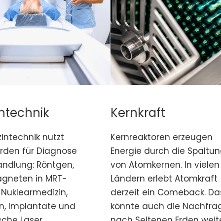
ntechnik
Kernkraft
intechnik nutzt
Kernreaktoren erzeugen
Erden für Diagnose
Energie durch die Spaltu
ndlung: Röntgen,
von Atomkernen. In vielen
gneten in MRT-
Ländern erlebt Atomkraft
 Nuklearmedizin,
derzeit ein Comeback. Da
n, Implantate und
könnte auch die Nachfra
sche Laser.
nach Seltenen Erden weit