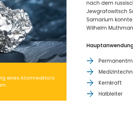
nach dem russisc
Jewgrafowitsch S
Samarium konnte 
Wilhelm Muthman
Hauptanwendung
Permanentm
Medizintechn
tung eines Atomreaktors
Kernkraft
um.
Halbleiter