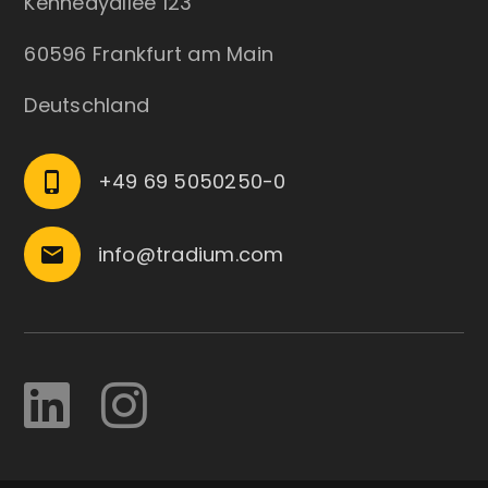
Kennedyallee 123
60596 Frankfurt am Main
Deutschland
+49 69 5050250-0
phone_iphone
info@tradium.com
email