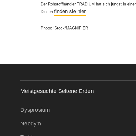
Der Rohstoffhändler TRADIUM hat sich jüngst in ei
finden sie hier
Diesen
.
Photo: iStock/MAGNIFIER
Meistgesuchte Seltene Erden
Dysprosium
Neodym