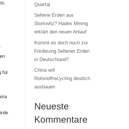
ps,
Quartal
Seltene Erden aus
Storkwitz? Hades Mining
erklärt den neuen Anlauf
Kommt es doch noch zur
r
Förderung Seltener Erden
nen
in Deutschland?
China will
 für
Rohstoffrecycling deutlich
ausbauen
hina
Neueste
örde
Kommentare