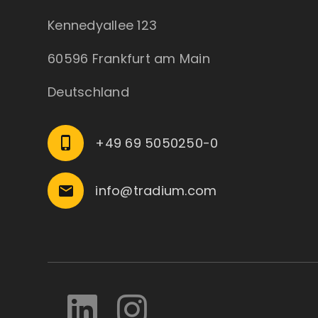
Kennedyallee 123
60596 Frankfurt am Main
Deutschland
+49 69 5050250-0
phone_iphone
info@tradium.com
email