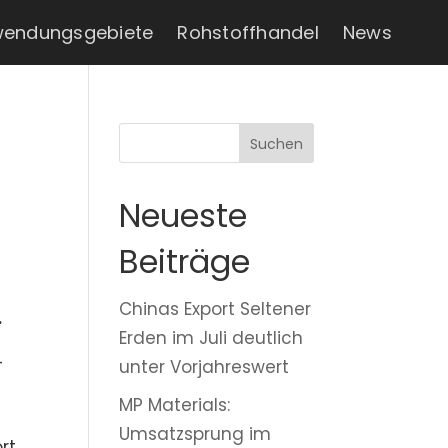
endungsgebiete
Rohstoffhandel
News
Suchen
Neueste
Beiträge
Chinas Export Seltener
.
Erden im Juli deutlich
-
unter Vorjahreswert
MP Materials:
Umsatzsprung im
rt