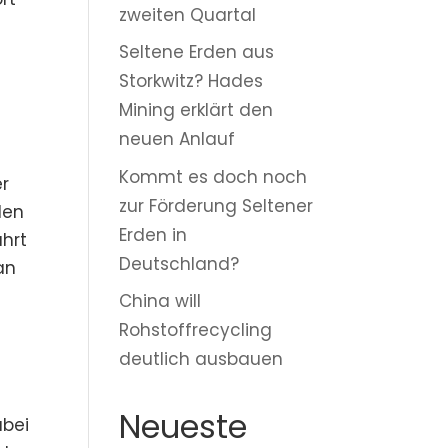
zweiten Quartal
Seltene Erden aus
s
Storkwitz? Hades
Mining erklärt den
neuen Anlauf
e
Kommt es doch noch
er
zur Förderung Seltener
len
Erden in
hrt
Deutschland?
an
s
China will
Rohstoffrecycling
deutlich ausbauen
Neueste
abei