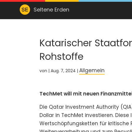
Seltene Erden
Katarischer Staatfon
Rohstoffe
Allgemein
von
|
Aug. 7, 2024
|
TechMet will mit neuen Finanzmitte
Die Qatar Investment Authority (QIA)
Dollar in TechMet investieren. Dies
Wertschöpfungsketten für kritische R
Weiterverarbeitung und zum Recycli