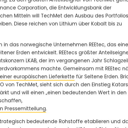
Finance Corporation, die Entwicklungsbank der
ichen Mitteln will TechMet den Ausbau des Portfolio
iben. Diese reichen von Lithium über Kobalt bis zu
em in das norwegische Unternehmen REEtec, das ein
tener Erden entwickelt. REEtecs größter Anteilseign
tskonzern LKAB, der im vergangenen Jahr Schlagzei
enerdvorkommens machte. Gemeinsam mit REEtec nä
iner europäischen Lieferkette
für Seltene Erden. Bri
EO von TechMet, sieht sich durch den Einstieg Katar
rkt und will einen „einen bedeutenden Wert in den
 schaffen,
en Pressemitteilung
.
 strategisch bedeutende Rohstoffe etablieren und d