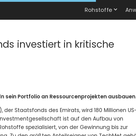
Rohstoffe
Anw
ds investiert in kritische
ln sein Portfolio an Ressourcenprojekten ausbauen
, der Staatsfonds des Emirats, wird 180 Millionen US
e Investmentgesellschaft ist auf den Aufbau von
ohstoffe spezialisiert, von der Gewinnung bis zur
ng. Zu den größten Anteilseigner von TechMet gehö