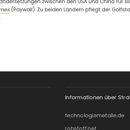
inandersetzungen zwischen den USA und China für si
imes
(Paywall). Zu beiden Ländern pflegt der Golfst
.
Informationen über Stra
technologiemetalle.de
rohstoff.net