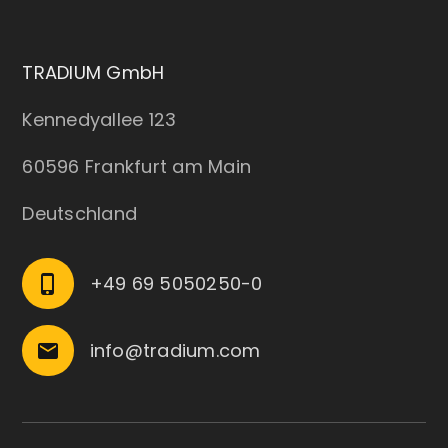
TRADIUM GmbH
Kennedyallee 123
60596 Frankfurt am Main
Deutschland
+49 69 5050250-0
phone_iphone
info@tradium.com
email